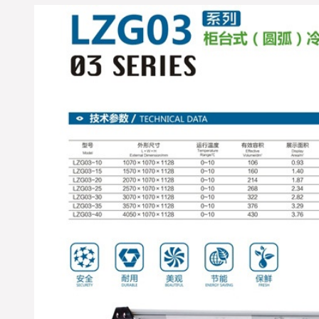
天已发出的货物到达货运
站可能第二天回执单号才
能反馈到优凯公司发货
部，优凯发货部收到货运
单号后将会在第一时间在
优凯官网以及发货查询系
统录入；为您提供最详
细、便捷的全程服务；如
部分时间紧急的客户可直
接拨打优凯发货部查询电
话：0551-65818103；
※ 浙江杭州-洪经理，您订
购的水果保鲜柜，岛柜，
熟食柜，鲜肉柜，饮料展
示柜等超市冷藏展示柜已
经检测合格准时打包发
货，出厂标准木框打包；
物流公司：德邦物流；单
号：DB12018920-0087；请
您电话在未来3日保持畅通
及时查收货物；同时做好
与优凯公司人员及时办理