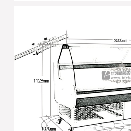
※ 四川成都-张先生，您订
购的水果保鲜柜,水果风幕
柜已经准时发出，出厂标
准木框打包；物流公司：
成辉物流；单号：
1820031263-5；请您电话保
持畅通在未来7日及时查
收；详情咨询优凯发货
部：0551-65312687. (合肥
优凯制冷-发货部）
北京-王女士，您订购的蛋
糕柜和面包柜已经准时发
出，出厂标准木框打包；
物流公司：天地华宇物