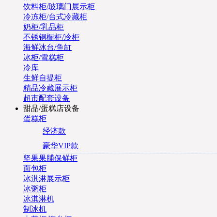
饮料柜/玻璃门展示柜
冷冻柜/台式冷藏柜
奶柜/乳品柜
不锈钢橱柜/冷柜
海鲜冰台/鱼缸
冰柜/雪糕柜
冷库
生鲜自提柜
精品冷藏展示柜
超市配套设备
甜品/蛋糕店设备
蛋糕柜
经济款
豪华VIP款
坚果果脯保鲜柜
面包柜
冰淇淋展示柜
冰粥柜
冰淇淋机
制冰机