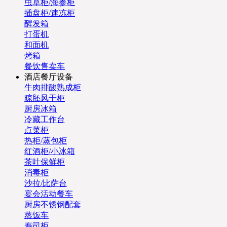
虫草柜/海参柜
插盘柜/速冻柜
醒发箱
打蛋机
和面机
烤箱
餐饮售卖车
酒店餐厅设备
牛肉排酸熟成柜
晾胚风干柜
厨房冰箱
冷藏工作台
点菜柜
热柜/蒸包柜
红酒柜/小冰箱
茶叶保鲜柜
消毒柜
沙拉/比萨台
宴会活动餐车
厨房不锈钢配套
蒸饭车
寿司柜