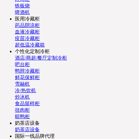
铁板烧
啤酒机
医用冷藏柜
药品阴凉柜
血液冷藏柜
疫苗冷藏柜
超低温冷藏箱
个性化定制冷柜
酒店/商超/餐厅定制冷柜
吧台柜
鸭脖冷藏柜
鲜花保鲜柜
雪融机
冷/热饮机
炒冰机
食品留样柜
挂肉柜
晾鸭柜
奶茶店设备
奶茶店设备
国际一线品牌代理