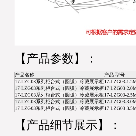
流；单号：1620021262-9；
请您电话保持畅通在未来7
日及时查收；详情咨询优
凯发货部：0551-65818103.
(合肥优凯制冷-发货部）
※ 湖北武汉汉口-白经理，
您订购的鸭脖熟食柜已经
检测合格准时打包发货，
【产品参数】：
出厂标准木框打包；物流
公司：南广物流；单号：
NG2015080187；请您电话
产品名称
产品 型号
在未来4日保持畅通及时查
17-LZG03系列柜台式（圆弧）冷藏展示柜
17-LZG03-1.
收货物；同时做好与优凯
17-LZG03系列柜台式（圆弧）冷藏展示柜
17-LZG03-2.
公司人员及时办理接货手
17-LZG03系列柜台式（圆弧）冷藏展示柜
17-LZG03-2.
续！详情咨询优凯发货
17-LZG03系列柜台式（圆弧）冷藏展示柜
17-LZG03-3.
部：0551-65818103. （合肥
17-LZG03系列柜台式（圆弧）冷藏展示柜
17-LZG03-3.
市优凯制冷-发货部）
尊敬的新老客户、经销
【产品细节展示】：
商；由于优凯公司每天产
品出货量大，部分客户当