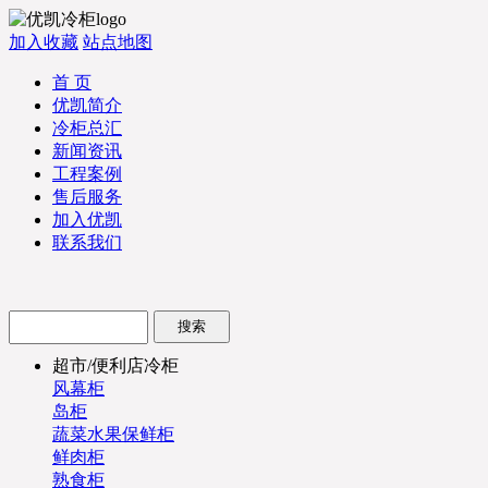
加入收藏
站点地图
首 页
优凯简介
冷柜总汇
新闻资讯
工程案例
售后服务
加入优凯
联系我们
超市/便利店冷柜
风幕柜
岛柜
蔬菜水果保鲜柜
鲜肉柜
熟食柜