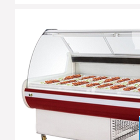
※ 江苏南京-丁女士您订购
的水果保鲜柜已经准时发
出，出厂标准木框打包；
物流公司：天地华宇物
流；单号：4529761860；
请您电话保持畅通在未来4
日及时查收；请配合厂部
工作人员为您安装调试；
详情咨询优凯发货部：
0551-65818103. （合肥优凯
制冷-发货部）
※ 吉林长春市-王经理您订
购的蛋糕柜，面包柜产品
已经准时发出，出厂标准
木框打包；物流公司：合
纵连横物流；单号：
4876108628；请您电话保
持畅通在未来6日及时查
收，详情咨询优凯发货
部：0551-65818103刘先生.
（合肥优凯制冷-发货部）