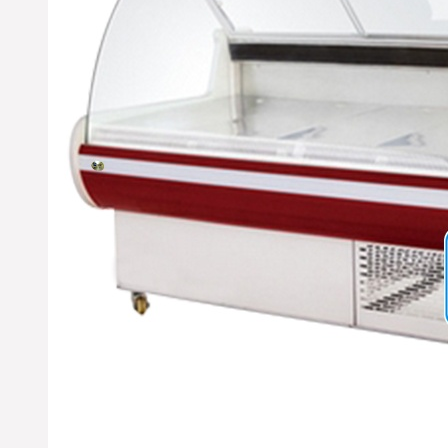
※ 广东佛山-方经理 您订购
的水果保鲜柜设备已经准
时检测合格打包发货，出
厂标准木框打包；物流公
司：德邦物流；单号：
18709572602；请您电话在
未来7日保持畅通及时查收
货物；详情咨询优凯发货
部：0551-65818103. （合肥
市优凯制冷-发货部）
※ 江苏无锡市-苏果超市采
购部李经理，贵公司订购
的水果保鲜柜产品已经准
时发出，出厂标准木框打
包；物流公司：百安物
流；单号：
372198265821；请您电话
保持畅通在未来3日及时查
收；详情咨询优凯发货
部：0551-65818103. (合肥
市优凯制冷-发货部）