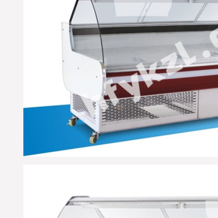
接货手续，到货后由工作
人员做好安装调试工作，
烦请您那边积极配合优凯
技术人员为您安装调试工
作！详情咨询优凯制冷发
货部：0551-65818103. （合
肥市优凯制冷-发货部）
※ 海南三亚-邱经理您那边
所订购的便利店饮料柜给
您已打包准时发货，请在
未来3个工作日保持电话畅
通，到货后优凯公司货运
将第一时间与您取得联
系，请您及时与我们工作
人员办理接货手续；远洋
物流：物流单号：
05167128-306.详情咨询优
凯发货部：0551-
65818103（合肥优凯制冷-
发货部）