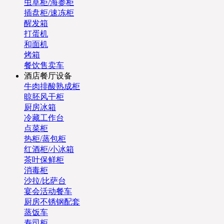
虫草柜/海参柜
插盘柜/速冻柜
醒发箱
打蛋机
和面机
烤箱
餐饮售卖车
酒店餐厅设备
牛肉排酸熟成柜
晾胚风干柜
厨房冰箱
冷藏工作台
点菜柜
热柜/蒸包柜
红酒柜/小冰箱
茶叶保鲜柜
消毒柜
沙拉/比萨台
宴会活动餐车
厨房不锈钢配套
蒸饭车
寿司柜