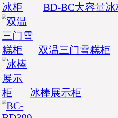
BD-BC大容量冰
北京-王女士，您订购的蛋
糕柜和面包柜已经准时发
出，出厂标准木框打包；
物流公司：天地华宇物
流；单号：1620021262-9；
请您电话保持畅通在未来7
日及时查收；详情咨询优
凯发货部：0551-65818103.
双温三门雪糕柜
(合肥优凯制冷-发货部）
※ 湖北武汉汉口-白经理，
您订购的鸭脖熟食柜已经
检测合格准时打包发货，
出厂标准木框打包；物流
公司：南广物流；单号：
NG2015080187；请您电话
冰棒展示柜
在未来4日保持畅通及时查
收货物；同时做好与优凯
公司人员及时办理接货手
续！详情咨询优凯发货
部：0551-65818103. （合肥