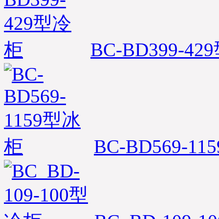
市优凯制冷-发货部）
尊敬的新老客户、经销
商；由于优凯公司每天产
品出货量大，部分客户当
BC-BD399-4
天已发出的货物到达货运
站可能第二天回执单号才
能反馈到优凯公司发货
部，优凯发货部收到货运
单号后将会在第一时间在
优凯官网以及发货查询系
统录入；为您提供最详
细、便捷的全程服务；如
部分时间紧急的客户可直
接拨打优凯发货部查询电
BC-BD569-1
话：0551-65818103；
※ 浙江杭州-洪经理，您订
购的水果保鲜柜，岛柜，
熟食柜，鲜肉柜，饮料展
示柜等超市冷藏展示柜已
经检测合格准时打包发
货，出厂标准木框打包；