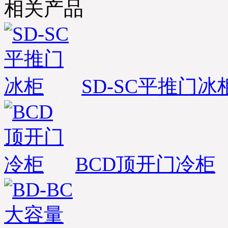
相关产品
SD-SC平推门冰
※ 四川成都-张先生，您订
购的水果保鲜柜,水果风幕
柜已经准时发出，出厂标
BCD顶开门冷柜
准木框打包；物流公司：
成辉物流；单号：
1820031263-5；请您电话保
持畅通在未来7日及时查
收；详情咨询优凯发货
部：0551-65312687. (合肥
优凯制冷-发货部）