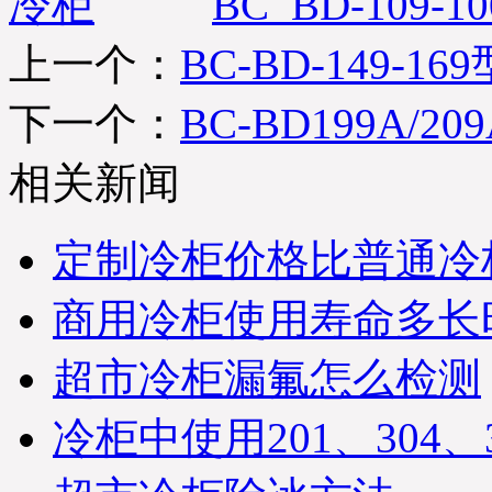
BC_BD-109-
物流公司：德邦物流；单
号：DB12018920-0087；请
您电话在未来3日保持畅通
上一个：
BC-BD-149-1
及时查收货物；同时做好
与优凯公司人员及时办理
下一个：
BC-BD199A/209
接货手续，到货后由工作
人员做好安装调试工作，
烦请您那边积极配合优凯
相关新闻
技术人员为您安装调试工
作！详情咨询优凯制冷发
货部：0551-65818103. （合
定制冷柜价格比普通冷
肥市优凯制冷-发货部）
※ 海南三亚-邱经理您那边
商用冷柜使用寿命多长
所订购的便利店饮料柜给
您已打包准时发货，请在
未来3个工作日保持电话畅
超市冷柜漏氟怎么检测
通，到货后优凯公司货运
将第一时间与您取得联
冷柜中使用201、304
系，请您及时与我们工作
人员办理接货手续；远洋
物流：物流单号：