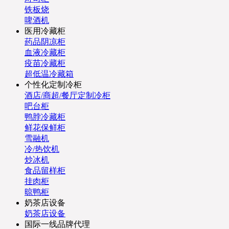
铁板烧
啤酒机
医用冷藏柜
药品阴凉柜
血液冷藏柜
疫苗冷藏柜
超低温冷藏箱
个性化定制冷柜
酒店/商超/餐厅定制冷柜
吧台柜
鸭脖冷藏柜
鲜花保鲜柜
雪融机
冷/热饮机
炒冰机
食品留样柜
挂肉柜
晾鸭柜
奶茶店设备
奶茶店设备
国际一线品牌代理