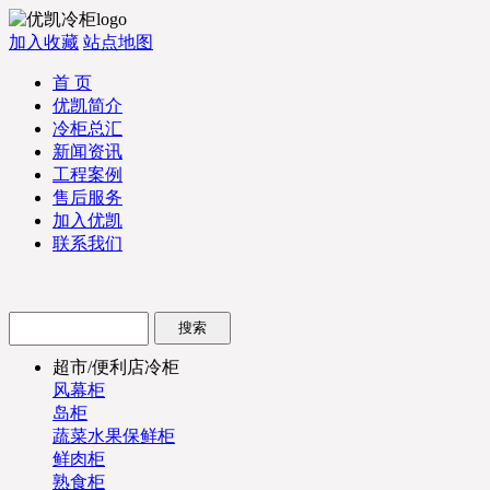
加入收藏
站点地图
首 页
优凯简介
冷柜总汇
新闻资讯
工程案例
售后服务
加入优凯
联系我们
超市/便利店冷柜
风幕柜
岛柜
蔬菜水果保鲜柜
鲜肉柜
熟食柜