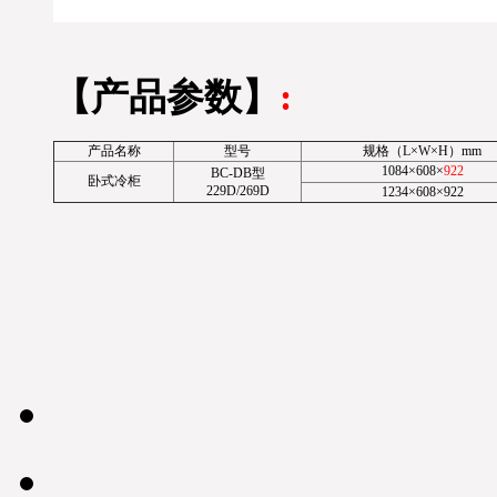
【产品参数】
:
产品名称
型号
规格（L×W×H）mm
1084×608
×
922
BC-DB型
卧式冷柜
229D/269D
1234×608
×922