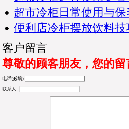
保持畅通在未来3日及时查
收；详情咨询优凯发货
超市冷柜日常使用与保
部：0551-65818103. (合肥
市优凯制冷-发货部）
便利店冷柜摆放饮料技
※ 江苏南京-丁女士您订购
的水果保鲜柜已经准时发
出，出厂标准木框打包；
客户留言
物流公司：天地华宇物
流；单号：4529761860；
请您电话保持畅通在未来4
尊敬的顾客朋友，您的留
日及时查收；请配合厂部
工作人员为您安装调试；
详情咨询优凯发货部：
电话(必填)
0551-65818103. （合肥优凯
制冷-发货部）
联系人
※ 吉林长春市-王经理您订
购的蛋糕柜，面包柜产品
已经准时发出，出厂标准
木框打包；物流公司：合
纵连横物流；单号：
4876108628；请您电话保