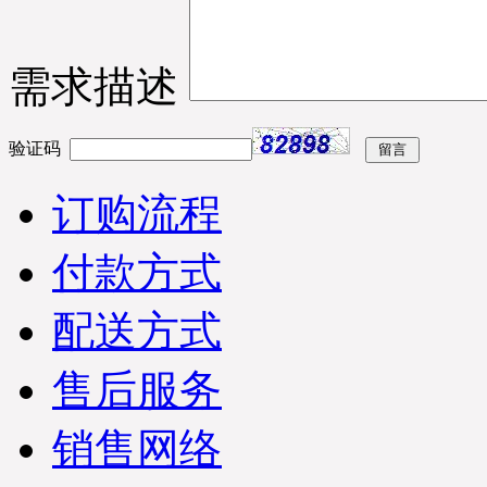
持畅通在未来6日及时查
收，详情咨询优凯发货
部：0551-65818103刘先生.
需求描述
（合肥优凯制冷-发货部）
验证码
订购流程
付款方式
配送方式
售后服务
销售网络