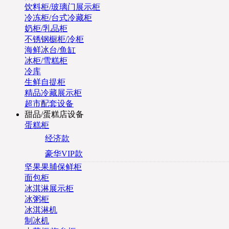
饮料柜/玻璃门展示柜
冷冻柜/台式冷藏柜
奶柜/乳品柜
不锈钢橱柜/冷柜
海鲜冰台/鱼缸
冰柜/雪糕柜
冷库
生鲜自提柜
精品冷藏展示柜
超市配套设备
甜品/蛋糕店设备
蛋糕柜
经济款
豪华VIP款
坚果果脯保鲜柜
面包柜
冰淇淋展示柜
冰粥柜
冰淇淋机
制冰机