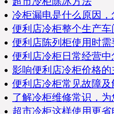
超市冷柜除冰方法
05167128-306.详情咨询优
凯发货部：0551-
65818103（合肥优凯制冷-
冷柜漏电是什么原因，
发货部）
※ 广东佛山-方经理 您订购
便利店冷柜整个生产车
的水果保鲜柜设备已经准
时检测合格打包发货，出
厂标准木框打包；物流公
便利店陈列柜使用时需
司：德邦物流；单号：
18709572602；请您电话在
便利店冷柜日常经营中
未来7日保持畅通及时查收
货物；详情咨询优凯发货
部：0551-65818103. （合肥
影响便利店冷柜价格的
市优凯制冷-发货部）
※ 江苏无锡市-苏果超市采
便利店冷柜常见故障及
购部李经理，贵公司订购
的水果保鲜柜产品已经准
时发出，出厂标准木框打
了解冷柜维修常识，为
包；物流公司：百安物
流；单号：
超市冷柜这样使用更省
372198265821；请您电话