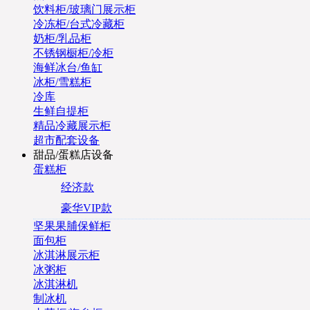
饮料柜/玻璃门展示柜
冷冻柜/台式冷藏柜
奶柜/乳品柜
不锈钢橱柜/冷柜
海鲜冰台/鱼缸
冰柜/雪糕柜
冷库
生鲜自提柜
精品冷藏展示柜
超市配套设备
甜品/蛋糕店设备
蛋糕柜
经济款
豪华VIP款
坚果果脯保鲜柜
面包柜
冰淇淋展示柜
冰粥柜
冰淇淋机
制冰机