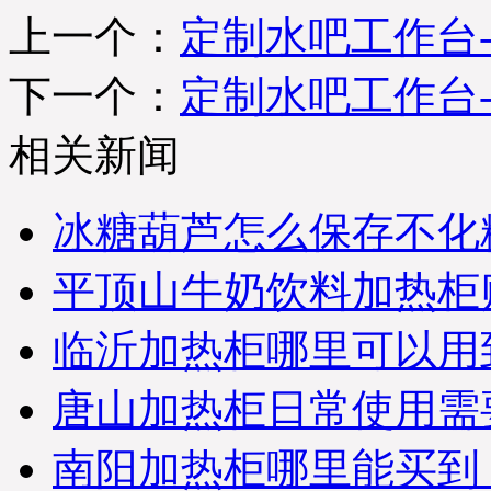
上一个：
定制水吧工作台-S
下一个：
定制水吧工作台-S
相关新闻
冰糖葫芦怎么保存不化
平顶山牛奶饮料加热柜
※ 四川成都-张先生，您订
购的水果保鲜柜,水果风幕
临沂加热柜哪里可以用
柜已经准时发出，出厂标
准木框打包；物流公司：
成辉物流；单号：
唐山加热柜日常使用需
1820031263-5；请您电话保
持畅通在未来7日及时查
收；详情咨询优凯发货
南阳加热柜哪里能买到
部：0551-65312687. (合肥