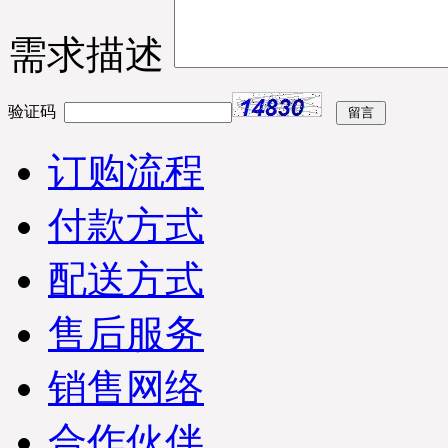
物流公司：德邦物流；单
号：DB12018920-0087；请
需求描述
您电话在未来3日保持畅通
及时查收货物；同时做好
与优凯公司人员及时办理
验证码
接货手续，到货后由工作
人员做好安装调试工作，
订购流程
烦请您那边积极配合优凯
技术人员为您安装调试工
作！详情咨询优凯制冷发
付款方式
货部：0551-65818103. （合
肥市优凯制冷-发货部）
配送方式
※ 海南三亚-邱经理您那边
所订购的便利店饮料柜给
您已打包准时发货，请在
售后服务
未来3个工作日保持电话畅
通，到货后优凯公司货运
将第一时间与您取得联
销售网络
系，请您及时与我们工作
人员办理接货手续；远洋
合作伙伴
物流：物流单号：