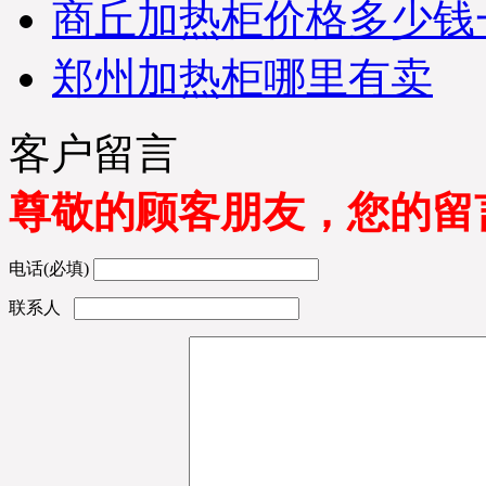
商丘加热柜价格多少钱
市优凯制冷-发货部）
尊敬的新老客户、经销
商；由于优凯公司每天产
郑州加热柜哪里有卖
品出货量大，部分客户当
天已发出的货物到达货运
站可能第二天回执单号才
客户留言
能反馈到优凯公司发货
部，优凯发货部收到货运
单号后将会在第一时间在
尊敬的顾客朋友，您的留
优凯官网以及发货查询系
统录入；为您提供最详
细、便捷的全程服务；如
电话(必填)
部分时间紧急的客户可直
联系人
接拨打优凯发货部查询电
话：0551-65818103；
※ 浙江杭州-洪经理，您订
购的水果保鲜柜，岛柜，
熟食柜，鲜肉柜，饮料展
示柜等超市冷藏展示柜已
经检测合格准时打包发
货，出厂标准木框打包；