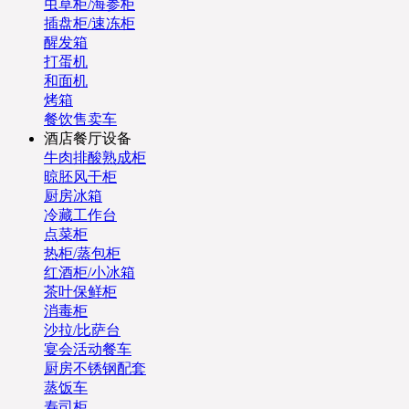
虫草柜/海参柜
插盘柜/速冻柜
醒发箱
打蛋机
和面机
烤箱
餐饮售卖车
酒店餐厅设备
牛肉排酸熟成柜
晾胚风干柜
厨房冰箱
冷藏工作台
点菜柜
热柜/蒸包柜
红酒柜/小冰箱
茶叶保鲜柜
消毒柜
沙拉/比萨台
宴会活动餐车
厨房不锈钢配套
蒸饭车
寿司柜