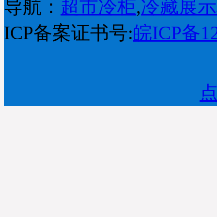
导航：
超市冷柜
,
冷藏展示
保持畅通在未来3日及时查
收；详情咨询优凯发货
ICP备案证书号:
皖ICP备12
部：0551-65818103. (合肥
市优凯制冷-发货部）
※ 江苏南京-丁女士您订购
的水果保鲜柜已经准时发
出，出厂标准木框打包；
物流公司：天地华宇物
流；单号：4529761860；
请您电话保持畅通在未来4
日及时查收；请配合厂部
工作人员为您安装调试；
详情咨询优凯发货部：
0551-65818103. （合肥优凯
制冷-发货部）
※ 吉林长春市-王经理您订
购的蛋糕柜，面包柜产品
已经准时发出，出厂标准
木框打包；物流公司：合
纵连横物流；单号：
4876108628；请您电话保