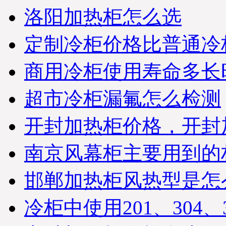
优凯制冷-发货部）
洛阳加热柜怎么选
北京-王女士，您订购的蛋
糕柜和面包柜已经准时发
出，出厂标准木框打包；
定制冷柜价格比普通冷
物流公司：天地华宇物
流；单号：1620021262-9；
商用冷柜使用寿命多长
请您电话保持畅通在未来7
日及时查收；详情咨询优
凯发货部：0551-65818103.
超市冷柜漏氟怎么检测
(合肥优凯制冷-发货部）
※ 湖北武汉汉口-白经理，
开封加热柜价格，开封
您订购的鸭脖熟食柜已经
检测合格准时打包发货，
出厂标准木框打包；物流
南京风幕柜主要用到的
公司：南广物流；单号：
NG2015080187；请您电话
邯郸加热柜风热型是怎
在未来4日保持畅通及时查
收货物；同时做好与优凯
公司人员及时办理接货手
冷柜中使用201、304
续！详情咨询优凯发货
部：0551-65818103. （合肥