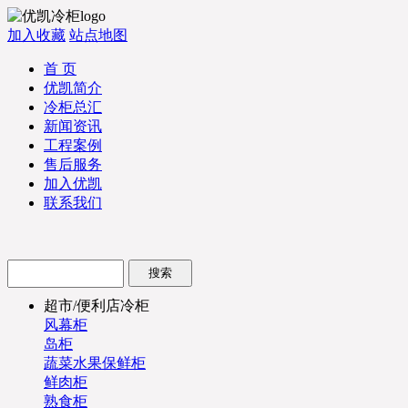
加入收藏
站点地图
首 页
优凯简介
冷柜总汇
新闻资讯
工程案例
售后服务
加入优凯
联系我们
超市/便利店冷柜
风幕柜
岛柜
蔬菜水果保鲜柜
鲜肉柜
熟食柜