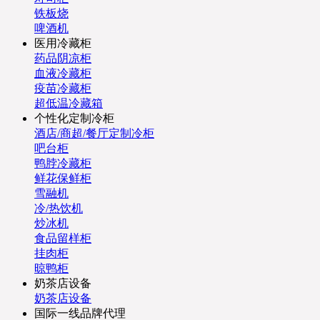
铁板烧
啤酒机
医用冷藏柜
药品阴凉柜
血液冷藏柜
疫苗冷藏柜
超低温冷藏箱
个性化定制冷柜
酒店/商超/餐厅定制冷柜
吧台柜
鸭脖冷藏柜
鲜花保鲜柜
雪融机
冷/热饮机
炒冰机
食品留样柜
挂肉柜
晾鸭柜
奶茶店设备
奶茶店设备
国际一线品牌代理