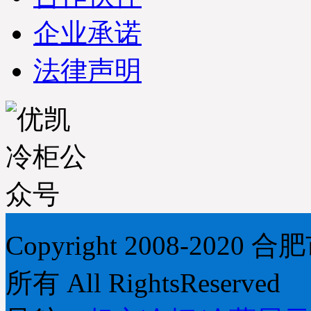
05167128-306.详情咨询优
凯发货部：0551-
企业承诺
65818103（合肥优凯制冷-
发货部）
法律声明
※ 广东佛山-方经理 您订购
的水果保鲜柜设备已经准
时检测合格打包发货，出
厂标准木框打包；物流公
司：德邦物流；单号：
18709572602；请您电话在
未来7日保持畅通及时查收
货物；详情咨询优凯发货
部：0551-65818103. （合肥
市优凯制冷-发货部）
※ 江苏无锡市-苏果超市采
购部李经理，贵公司订购
Copyright 2008-2
的水果保鲜柜产品已经准
时发出，出厂标准木框打
所有 All RightsReserved
包；物流公司：百安物
流；单号：
372198265821；请您电话