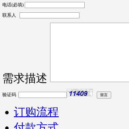
保持畅通在未来3日及时查
电话(必填)
收；详情咨询优凯发货
联系人
部：0551-65818103. (合肥
市优凯制冷-发货部）
※ 江苏南京-丁女士您订购
的水果保鲜柜已经准时发
出，出厂标准木框打包；
物流公司：天地华宇物
流；单号：4529761860；
请您电话保持畅通在未来4
日及时查收；请配合厂部
工作人员为您安装调试；
需求描述
详情咨询优凯发货部：
0551-65818103. （合肥优凯
制冷-发货部）
验证码
※ 吉林长春市-王经理您订
购的蛋糕柜，面包柜产品
订购流程
已经准时发出，出厂标准
木框打包；物流公司：合
纵连横物流；单号：
付款方式
4876108628；请您电话保