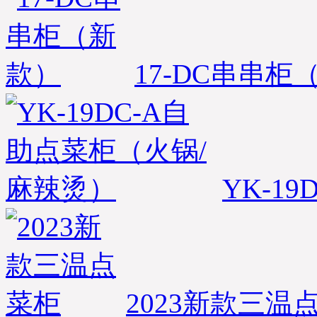
优凯制冷-发货部）
北京-王女士，您订购的蛋
糕柜和面包柜已经准时发
出，出厂标准木框打包；
17-DC串串柜
物流公司：天地华宇物
流；单号：1620021262-9；
请您电话保持畅通在未来7
日及时查收；详情咨询优
凯发货部：0551-65818103.
(合肥优凯制冷-发货部）
※ 湖北武汉汉口-白经理，
您订购的鸭脖熟食柜已经
YK-19
检测合格准时打包发货，
出厂标准木框打包；物流
公司：南广物流；单号：
NG2015080187；请您电话
在未来4日保持畅通及时查
收货物；同时做好与优凯
公司人员及时办理接货手
续！详情咨询优凯发货
2023新款三温
部：0551-65818103. （合肥