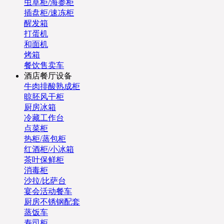
虫草柜/海参柜
插盘柜/速冻柜
醒发箱
打蛋机
和面机
烤箱
餐饮售卖车
酒店餐厅设备
牛肉排酸熟成柜
晾胚风干柜
厨房冰箱
冷藏工作台
点菜柜
热柜/蒸包柜
红酒柜/小冰箱
茶叶保鲜柜
消毒柜
沙拉/比萨台
宴会活动餐车
厨房不锈钢配套
蒸饭车
寿司柜