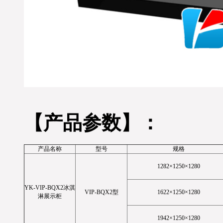
※ 吉林长春市-王经理您订
购的蛋糕柜，面包柜产品
已经准时发出，出厂标准
木框打包；物流公司：合
纵连横物流；单号：
4876108628；请您电话保
持畅通在未来6日及时查
收，详情咨询优凯发货
部：0551-65818103刘先生.
（合肥优凯制冷-发货部）
【产品参数】：
产品名称
型号
规格
1282×1250×1280
YK-VIP-BQX2冰淇
VIP-BQX2型
1622×1250×1280
淋展示柜
1942×1250×1280