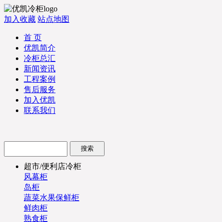
加入收藏
站点地图
首 页
优凯简介
冷柜总汇
新闻资讯
工程案例
售后服务
加入优凯
联系我们
超市/便利店冷柜
风幕柜
岛柜
蔬菜水果保鲜柜
鲜肉柜
熟食柜