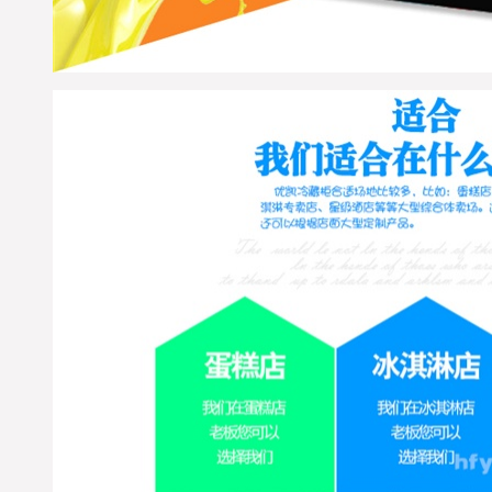
成辉物流；单号：
1820031263-5；请您电话保
持畅通在未来7日及时查
收；详情咨询优凯发货
部：0551-65312687. (合肥
优凯制冷-发货部）
北京-王女士，您订购的蛋
糕柜和面包柜已经准时发
出，出厂标准木框打包；
物流公司：天地华宇物
流；单号：1620021262-9；
请您电话保持畅通在未来7
日及时查收；详情咨询优
凯发货部：0551-65818103.
(合肥优凯制冷-发货部）
※ 湖北武汉汉口-白经理，
您订购的鸭脖熟食柜已经
检测合格准时打包发货，
出厂标准木框打包；物流
公司：南广物流；单号：
NG2015080187；请您电话