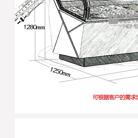
购的水果保鲜柜，岛柜，
熟食柜，鲜肉柜，饮料展
示柜等超市冷藏展示柜已
经检测合格准时打包发
货，出厂标准木框打包；
物流公司：德邦物流；单
号：DB12018920-0087；请
您电话在未来3日保持畅通
及时查收货物；同时做好
与优凯公司人员及时办理
接货手续，到货后由工作
人员做好安装调试工作，
烦请您那边积极配合优凯
技术人员为您安装调试工
作！详情咨询优凯制冷发
货部：0551-65818103. （合
肥市优凯制冷-发货部）
※ 海南三亚-邱经理您那边
所订购的便利店饮料柜给
您已打包准时发货，请在
未来3个工作日保持电话畅