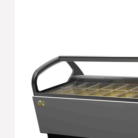
的水果保鲜柜产品已经准
时发出，出厂标准木框打
包；物流公司：百安物
流；单号：
372198265821；请您电话
保持畅通在未来3日及时查
收；详情咨询优凯发货
部：0551-65818103. (合肥
市优凯制冷-发货部）
※ 江苏南京-丁女士您订购
的水果保鲜柜已经准时发
出，出厂标准木框打包；
物流公司：天地华宇物
流；单号：4529761860；
请您电话保持畅通在未来4
日及时查收；请配合厂部
工作人员为您安装调试；
详情咨询优凯发货部：
0551-65818103. （合肥优凯
制冷-发货部）