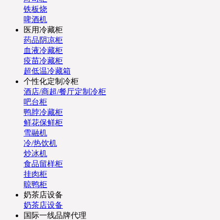
铁板烧
啤酒机
医用冷藏柜
药品阴凉柜
血液冷藏柜
疫苗冷藏柜
超低温冷藏箱
个性化定制冷柜
酒店/商超/餐厅定制冷柜
吧台柜
鸭脖冷藏柜
鲜花保鲜柜
雪融机
冷/热饮机
炒冰机
食品留样柜
挂肉柜
晾鸭柜
奶茶店设备
奶茶店设备
国际一线品牌代理