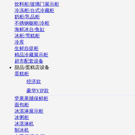
饮料柜/玻璃门展示柜
冷冻柜/台式冷藏柜
奶柜/乳品柜
不锈钢橱柜/冷柜
海鲜冰台/鱼缸
冰柜/雪糕柜
冷库
生鲜自提柜
精品冷藏展示柜
超市配套设备
甜品/蛋糕店设备
蛋糕柜
经济款
豪华VIP款
坚果果脯保鲜柜
面包柜
冰淇淋展示柜
冰粥柜
冰淇淋机
制冰机