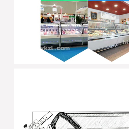
在未来4日保持畅通及时查
收货物；同时做好与优凯
公司人员及时办理接货手
续！详情咨询优凯发货
部：0551-65818103. （合肥
市优凯制冷-发货部）
尊敬的新老客户、经销
商；由于优凯公司每天产
品出货量大，部分客户当
天已发出的货物到达货运
站可能第二天回执单号才
能反馈到优凯公司发货
部，优凯发货部收到货运
单号后将会在第一时间在
优凯官网以及发货查询系
统录入；为您提供最详
细、便捷的全程服务；如
部分时间紧急的客户可直
接拨打优凯发货部查询电
话：0551-65818103；
※ 浙江杭州-洪经理，您订