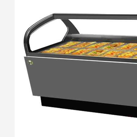
通，到货后优凯公司货运
将第一时间与您取得联
系，请您及时与我们工作
人员办理接货手续；远洋
物流：物流单号：
05167128-306.详情咨询优
凯发货部：0551-
65818103（合肥优凯制冷-
发货部）
※ 广东佛山-方经理 您订购
的水果保鲜柜设备已经准
时检测合格打包发货，出
厂标准木框打包；物流公
司：德邦物流；单号：
18709572602；请您电话在
未来7日保持畅通及时查收
货物；详情咨询优凯发货
部：0551-65818103. （合肥
市优凯制冷-发货部）
※ 江苏无锡市-苏果超市采
购部李经理，贵公司订购