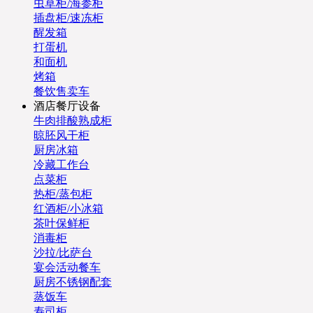
虫草柜/海参柜
插盘柜/速冻柜
醒发箱
打蛋机
和面机
烤箱
餐饮售卖车
酒店餐厅设备
牛肉排酸熟成柜
晾胚风干柜
厨房冰箱
冷藏工作台
点菜柜
热柜/蒸包柜
红酒柜/小冰箱
茶叶保鲜柜
消毒柜
沙拉/比萨台
宴会活动餐车
厨房不锈钢配套
蒸饭车
寿司柜