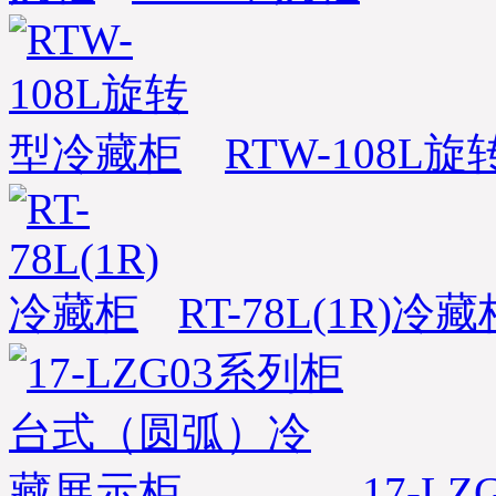
RTW-108L
RT-78L(1R)冷藏
17-L